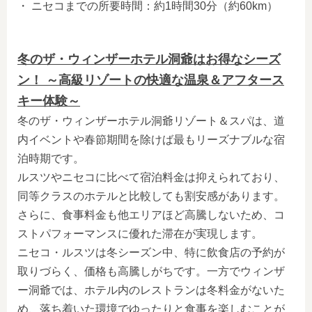
・ ニセコまでの所要時間：約1時間30分（約60km）
冬のザ・ウィンザーホテル洞爺はお得なシーズ
ン！ ～高級リゾートの快適な温泉＆アフタース
キー体験～
冬の
ザ・ウィンザーホテル洞爺リゾート＆スパ
は、道
内イベントや春節期間を除けば最もリーズナブルな宿
泊時期です。
ルスツやニセコに比べて宿泊料金は抑えられており、
同等クラスのホテルと比較しても割安感があります。
さらに、食事料金も他エリアほど高騰しないため、コ
ストパフォーマンスに優れた滞在が実現します。
ニセコ・ルスツは冬シーズン中、特に飲食店の予約が
取りづらく、価格も高騰しがちです。一方でウィンザ
ー洞爺では、ホテル内のレストランは冬料金がないた
め、落ち着いた環境でゆったりと食事を楽しむことが